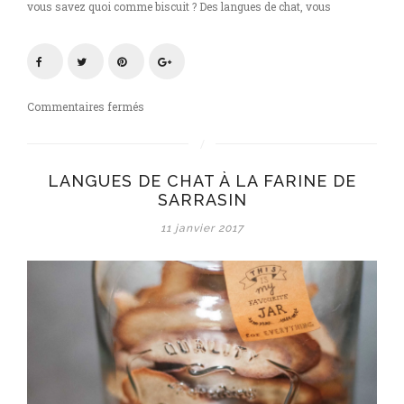
vous savez quoi comme biscuit ? Des langues de chat, vous
sur
Commentaires fermés
Je
donne
ma
LANGUES DE CHAT À LA FARINE DE
langue
SARRASIN
au
chat!
11 janvier 2017