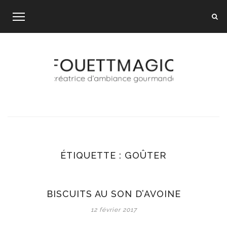
Skip
to
content
ÉTIQUETTE :
GOÛTER
BISCUITS AU SON D’AVOINE
12 février 2017