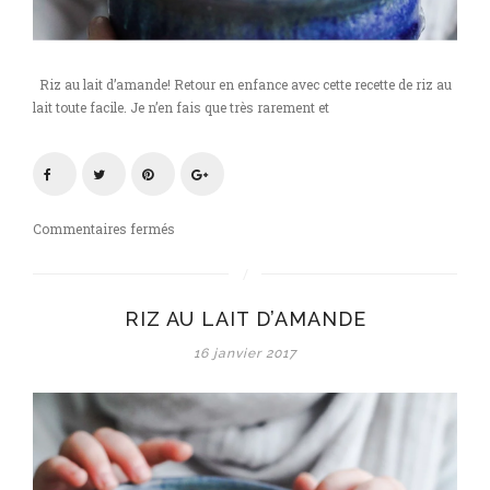
Riz au lait d’amande! Retour en enfance avec cette recette de riz au
lait toute facile. Je n’en fais que très rarement et
sur
Commentaires fermés
Riz
au
lait
RIZ AU LAIT D’AMANDE
d’amande
16 janvier 2017