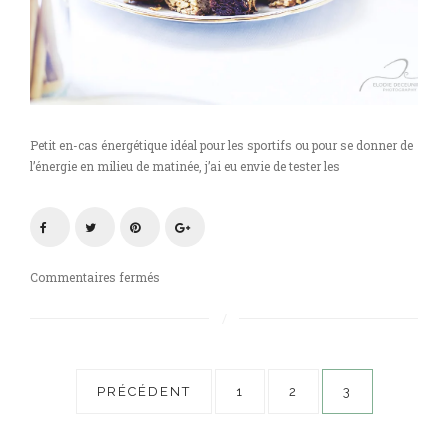
Petit en-cas énergétique idéal pour les sportifs ou pour se donner de
l’énergie en milieu de matinée, j’ai eu envie de tester les
sur
Commentaires fermés
Muesli
maison
d’avoine
aux
Pagination
fruits
PRÉCÉDENT
1
2
3
secs
des