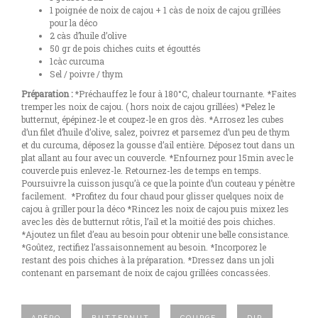
1 poignée de noix de cajou + 1 càs de noix de cajou grillées
pour la déco
2 càs d’huile d’olive
50 gr de pois chiches cuits et égouttés
1càc curcuma
Sel / poivre / thym
Préparation :
*Préchauffez le four à 180°C, chaleur tournante. *Faites
tremper les noix de cajou. ( hors noix de cajou grillées) *Pelez le
butternut, épépinez-le et coupez-le en gros dès. *Arrosez les cubes
d’un filet d’huile d’olive, salez, poivrez et parsemez d’un peu de thym
et du curcuma, déposez la gousse d’ail entière. Déposez tout dans un
plat allant au four avec un couvercle. *Enfournez pour 15min avec le
couvercle puis enlevez-le. Retournez-les de temps en temps.
Poursuivre la cuisson jusqu’à ce que la pointe d’un couteau y pénètre
facilement.
*Profitez du four chaud pour glisser quelques noix de
cajou à griller pour la déco *Rincez les noix de cajou puis mixez les
avec les dès de butternut rôtis, l’ail et la moitié des pois chiches.
*Ajoutez un filet d’eau au besoin pour obtenir une belle consistance.
*Goûtez, rectifiez l’assaisonnement au besoin. *Incorporez le
restant des pois chiches à la préparation. *Dressez dans un joli
contenant en parsemant de noix de cajou grillées concassées.
APÉRO
BUTTERNUT
COURGE
DIP