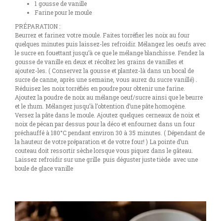
1 gousse de vanille
Farine pour le moule
PRÉPARATION :
Beurrez et farinez votre moule. Faites torréfier les noix au four
quelques minutes puis laissez-les refroidir. Mélangez les oeufs avec
le sucre en fouettant jusqu’à ce que le mélange blanchisse. Fendez la
gousse de vanille en deux et récoltez les grains de vanilles et
ajoutez-les. ( Conservez la gousse et plantez-là dans un bocal de
sucre de canne, après une semaine, vous aurez du sucre vanillé) .
Réduisez les noix torréfiés en poudre pour obtenir une farine.
Ajoutez la poudre de noix au mélange oeuf/sucre ainsi que le beurre
et le rhum. Mélangez jusqu’à l’obtention d’une pâte homogène.
Versez la pâte dans le moule. Ajoutez quelques cerneaux de noix et
noix de pécan par dessus pour la déco et enfournez dans un four
préchauffé à 180°C pendant environ 30 à 35 minutes. ( Dépendant de
la hauteur de votre préparation et de votre four! ) La pointe d’un
couteau doit ressortir sèche lorsque vous piquez dans le gâteau.
Laissez refroidir sur une grille puis déguster juste tiède avec une
boule de glace vanille