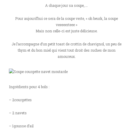
A chaque jour sa soupe,….
Pour aujourd’hui ce sera de la soupe verte, « oh beurk, la soupe
veeeeerteee »
Mais non celle-ci est juste délicieuse.
Je l’accompagne d’un petit toast de crottin de chavignol, un peu de
thym et du bon miel qui vient tout droit des ruches de mon
amoureux.
Ingrédients pour 4 bols :
– 2courgettes
– 2 navets
– 1gousse d’ail