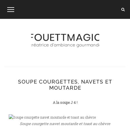
Skip
to
content
SOUPE COURGETTES, NAVETS ET
MOUTARDE
A la soupe J 4 !
Soupe courgette navet moutarde et toast au chèvre