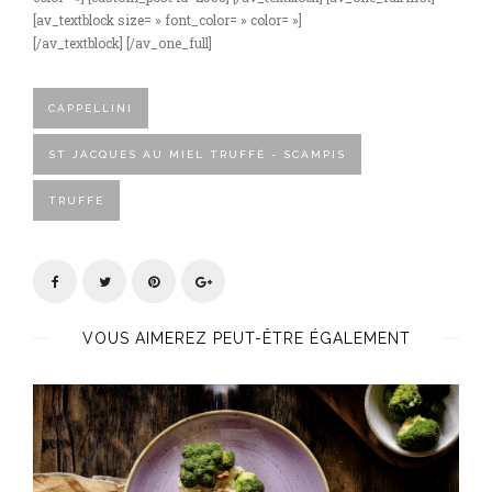
[av_textblock size= » font_color= » color= »]
[/av_textblock] [/av_one_full]
CAPPELLINI
ST JACQUES AU MIEL TRUFFÉ - SCAMPIS
TRUFFE
VOUS AIMEREZ PEUT-ÊTRE ÉGALEMENT