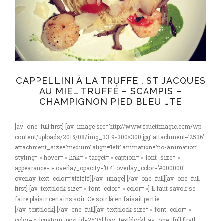
CAPPELLINI À LA TRUFFE , ST JACQUES
AU MIEL TRUFFÉ – SCAMPIS –
CHAMPIGNON PIED BLEU …TE
[av_one_full first] [av_image src=’http://www.fouettmagic.com/wp-
content/uploads/2015/08/img_3319-300×300.jpg’ attachment=’2536′
attachment_size=’medium’ align=’left’ animation=’no-animation’
styling= » hover= » link= » target= » caption= » font_size= »
appearance= » overlay_opacity=’0.4′ overlay_color=’#000000′
overlay_text_color=’#ffffff’][/av_image] [/av_one_full][av_one_full
first] [av_textblock size= » font_color= » color= »] Il faut savoir se
faire plaisir certains soir. Ce soir là en faisait partie.
[/av_textblock] [/av_one_full][av_textblock size= » font_color= »
color= »] [custom_post id=2535] [/av_textblock] [av_one_full first]