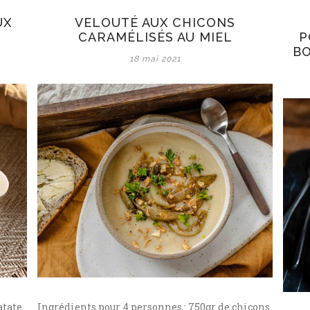
UX
VELOUTÉ AUX CHICONS
CARAMÉLISÉS AU MIEL
P
BO
18 mai 2021
atate
Ingrédients pour 4 personnes : 750gr de chicons