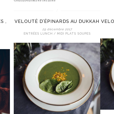
Soupe
d’automne,
boulettes
S ,
VELOUTÉ D’ÉPINARDS AU DUKKAH
VELO
&
29 décembre 2017
pois
ENTRÉES
LUNCH / MIDI
PLATS
SOUPES
chiches
rôtis