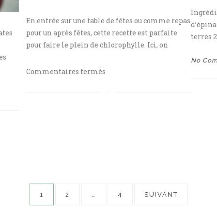
Ingrédi
En entrée sur une table de fêtes ou comme repas
d’épina
ates
pour un après fêtes, cette recette est parfaite
terres 2
pour faire le plein de chlorophylle. Ici, on
es
No Co
sur
Commentaires fermés
Velouté
d’épinards
au
Dukkah
Pagination
1
2
…
4
SUIVANT
des