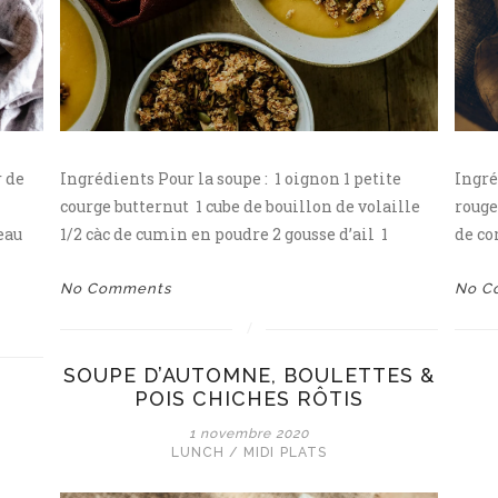
 de
Ingrédients Pour la soupe : 1 oignon 1 petite
Ingré
courge butternut 1 cube de bouillon de volaille
rouge
eau
1/2 càc de cumin en poudre 2 gousse d’ail 1
de co
No Comments
No C
SOUPE D’AUTOMNE, BOULETTES &
POIS CHICHES RÔTIS
1 novembre 2020
LUNCH / MIDI
PLATS