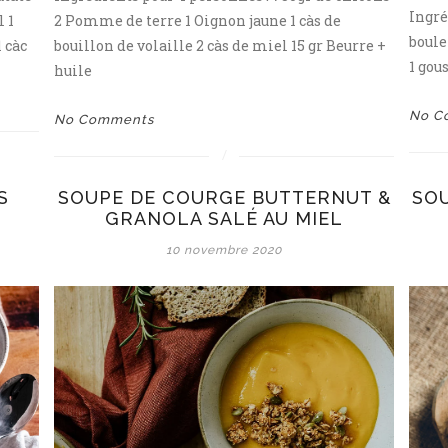
Ingré
l 1
2 Pomme de terre 1 Oignon jaune 1 càs de
boule
 càc
bouillon de volaille 2 càs de miel 15 gr Beurre +
1 gous
huile
No C
No Comments
S
SOUPE DE COURGE BUTTERNUT &
SOU
GRANOLA SALÉ AU MIEL
10 novembre 2020