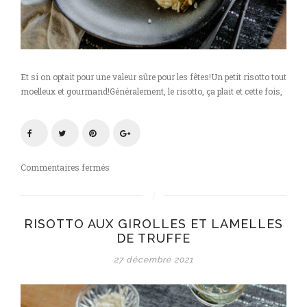
Et si on optait pour une valeur sûre pour les fêtes!Un petit risotto tout
moelleux et gourmand!Généralement, le risotto, ça plait et cette fois,
sur
Commentaires fermés
Risotto
aux
girolles
RISOTTO AUX GIROLLES ET LAMELLES
et
DE TRUFFE
lamelles
de
27 décembre 2021
truffe