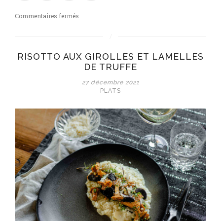
sur
Commentaires fermés
Risotto
du
soleil
RISOTTO AUX GIROLLES ET LAMELLES
aux
DE TRUFFE
poireaux
et
27 décembre 2021
au
PLATS
safran