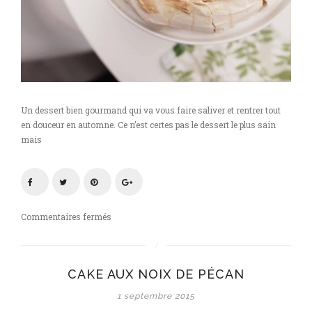
Un dessert bien gourmand qui va vous faire saliver et rentrer tout
en douceur en automne. Ce n’est certes pas le dessert le plus sain
mais
sur
Commentaires fermés
Pavlova
d’automne
pommes
CAKE AUX NOIX DE PÉCAN
&
spéculoos
1 septembre 2015