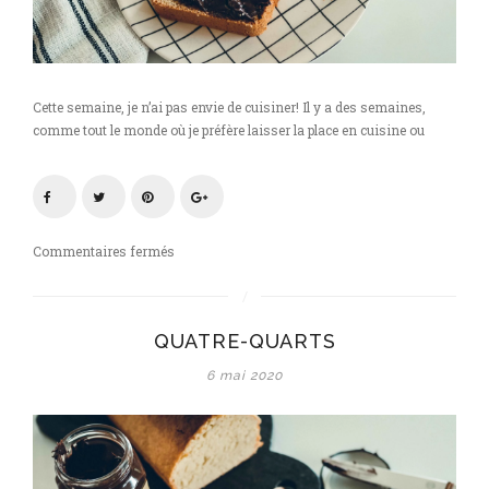
Cette semaine, je n’ai pas envie de cuisiner! Il y a des semaines,
comme tout le monde où je préfère laisser la place en cuisine ou
sur
Commentaires fermés
Le
classique
quatre-
QUATRE-QUARTS
quarts
à
6 mai 2020
pimper