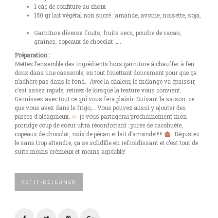
1 càc de confiture au choix
150 gr lait végétal non sucré : amande, avoine, noisette, soja,
…
Garniture diverse: fruits, fruits secs, poudre de cacao,
graines, copeaux de chocolat … .
Préparation :
Mettez l’ensemble des ingrédients hors garniture à chauffer à feu
doux dans une casserole, en tout fouettant doucement pour que ça
n’adhère pas dans le fond. Avec la chaleur, le mélange va épaissir,
c’est assez rapide, retirez-le lorsque la texture vous convient.
Garnissez avec tout ce qui vous fera plaisir. Suivant la saison, ce
que vous avez dans le frigo,… Vous pouvez aussi y ajouter des
purées d’oléagineux.
je vous partagerai prochainement mon
porridge coup de coeur ultra réconfortant : purée de cacahuète,
copeaux de chocolat, noix de pécan et lait d’amande!!!!!
Dégustez
le sans trop attendre, ça se solidifie en refroidissant et c’est tout de
suite moins crémeux et moins agréable!
PETIT-DÉJEUNER