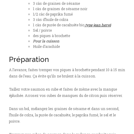
3 càs de graines de sésame
1 càs de graines de sésame noir
1/2 càc de paprika fumé
3 càs d’huile de colza
1 càs de purée de cacahuète bio
type jean hervé
Sel / poivre
des piques à brochette
Pour la cuisson
Huile d’arachide
Préparation
A l’avance, faites tremper vos piques à brochette pendant 10 à 15 min
dans de l’eau. Ça évite qu’ils ne brulent à la cuisson.
Taillez votre saumon en cube et faites de même avec la mangue
épluchée. Arrosez vos cubes de mangues du de citron puis réserver.
Dans un bol, mélangez les graines de sésame et dans un second,
l’huile de colza, la purée de cacahuète, le paprika fumé, le sel et le
poivre.