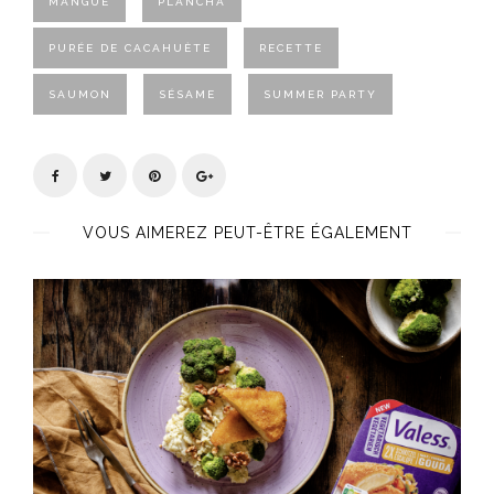
MANGUE
PLANCHA
PURÉE DE CACAHUÈTE
RECETTE
SAUMON
SÉSAME
SUMMER PARTY
VOUS AIMEREZ PEUT-ÊTRE ÉGALEMENT