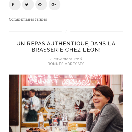
sur
Commentaires fermés
Brussel’s
Kitchen,
le
UN REPAS AUTHENTIQUE DANS LA
guide
BRASSERIE CHEZ LÉON!
papier
des
2 novembre 2016
meilleures
BONNES ADRESSES
adresses
food
de
la
capitale
!