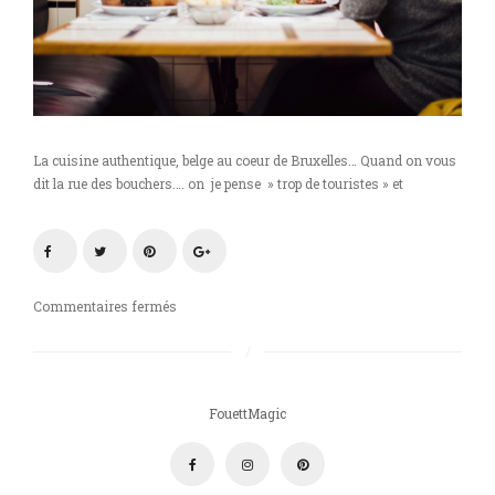
La cuisine authentique, belge au coeur de Bruxelles… Quand on vous
dit la rue des bouchers…. on je pense » trop de touristes » et
sur
Commentaires fermés
Un
repas
authentique
dans
FouettMagic
la
brasserie
Chez
Léon!