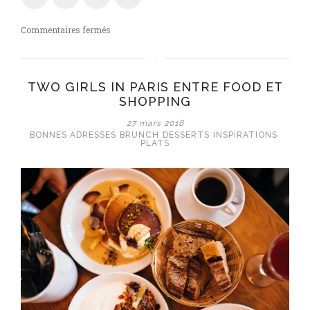
sur
Commentaires fermés
Escapade
à
Bruxelles
TWO GIRLS IN PARIS ENTRE FOOD ET
!
SHOPPING
27 mars 2018
BONNES ADRESSES
BRUNCH
DESSERTS
INSPIRATIONS
PLATS