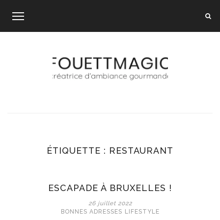
Skip
to
content
ÉTIQUETTE :
RESTAURANT
ESCAPADE À BRUXELLES !
26 juillet 2022
BONNES ADRESSES
LIFESTYLE