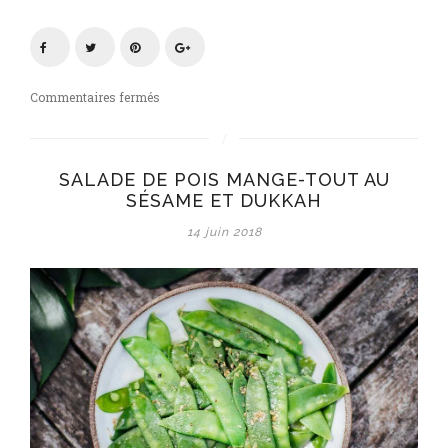
sur
Commentaires fermés
Salade
de
pois
SALADE DE POIS MANGE-TOUT AU
mange-
SÉSAME ET DUKKAH
tout
au
14 juin 2018
sésame
et
dukkah