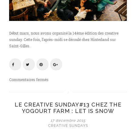
Début mars, nous avons organisé la 14ème édition des creative
sunday. Cette fois, l’après-midi se déroulé chez Hinterland sur
Saint-Gilles.
sur
Commentaires fermés
Creative
sunday
#14
LE CREATIVE SUNDAY#13 CHEZ THE
: »
YOGOURT FARM : LET IS SNOW
Spring
edition,
17 décembre 2015
sweet
CREATIVE SUNDAYS
colors »