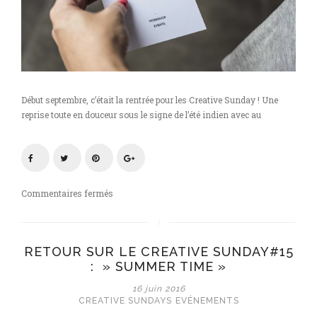
Début septembre, c’était la rentrée pour les Creative Sunday ! Une
reprise toute en douceur sous le signe de l’été indien avec au
sur
Commentaires fermés
Creative
Sunday
#16
RETOUR SUR LE CREATIVE SUNDAY#15
»
: » SUMMER TIME »
Idian
summer
16 juin 2016
»
CREATIVE SUNDAYS
EVÉNEMENTS
chez