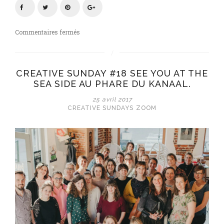
sur
Commentaires fermés
Notre
Creative
Sunday
CREATIVE SUNDAY #18 SEE YOU AT THE
#19
SEA SIDE AU PHARE DU KANAAL.
:
«
25 avril 2017
La
CREATIVE SUNDAYS
ZOOM
Der
des
Ders
»