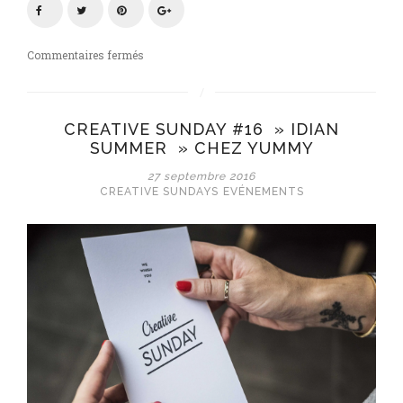
sur
Commentaires fermés
« Winter
time
»
CREATIVE SUNDAY #16 » IDIAN
pour
SUMMER » CHEZ YUMMY
le
creative
27 septembre 2016
#17
CREATIVE SUNDAYS
EVÉNEMENTS
chez
BONJOUR!