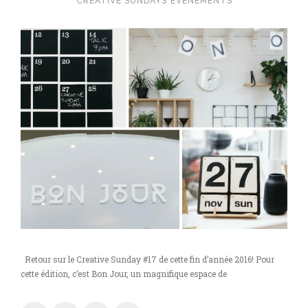
CREATIVE SUNDAYS
EVÉNEMENTS
sea
side
au
phare
du
Kanaal.
Retour sur le Creative Sunday #17 de cette fin d’année 2016! Pour
cette édition, c’est Bon Jour, un magnifique espace de