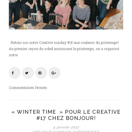
Retour sur notre Creative sunday #18 aux couleurs du printemps!
Au premier rayon du soleil annoncant le printemps, on a organisé
notre
sur
Commentaires fermés
Creative
Sunday
#18
« WINTER TIME » POUR LE CREATIVE
See
#17 CHEZ BONJOUR!
you
at
4 janvier 2017
the