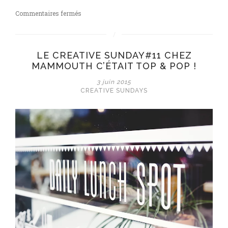
sur
Commentaires fermés
Le
Creative
Sunday#13
LE CREATIVE SUNDAY#11 CHEZ
chez
MAMMOUTH C’ÉTAIT TOP & POP !
The
Yogourt
3 juin 2015
Farm
CREATIVE SUNDAYS
:
Let
is
snow