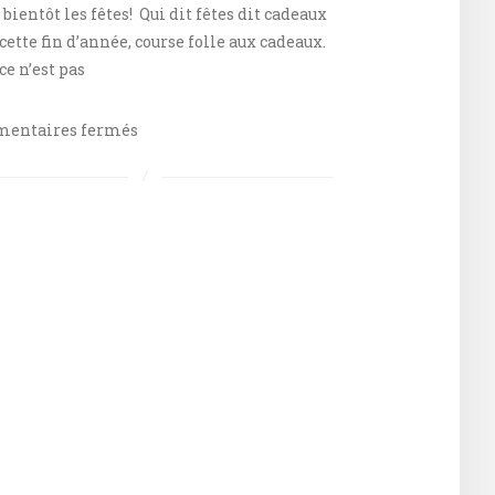
 bientôt les fêtes! Qui dit fêtes dit cadeaux
 cette fin d’année, course folle aux cadeaux.
ce n’est pas
sur
entaires fermés
On
prépare
Noël
avec
des
cadeaux
gourmands.