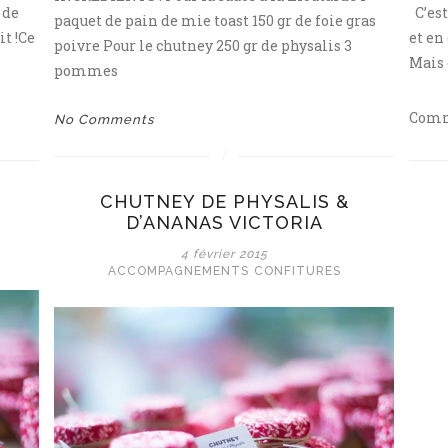
 de
C’est
paquet de pain de mie toast 150 gr de foie gras
it !Ce
et en
poivre Pour le chutney 250 gr de physalis 3
Mais 
pommes
Comm
No Comments
CHUTNEY DE PHYSALIS &
D’ANANAS VICTORIA
4 février 2015
ACCOMPAGNEMENTS
CONFITURES