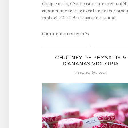
Chaque mois, Géant casino, me met au défi
cuisiner une recette avec l’un de leur produ
mois-ci, c’était des toasts et je leur ai
sur
Commentaires fermés
Toast
au
foie
CHUTNEY DE PHYSALIS &
gras
D’ANANAS VICTORIA
&
7 septembre 2015
chutney
de
physalis
&
pommes