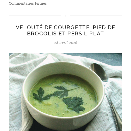
sur
Commentaires fermés
Velouté
de
courgette,
VELOUTÉ DE COURGETTE, PIED DE
pied
BROCOLIS ET PERSIL PLAT
de
brocolis
18 avril 2016
et
persil
plat