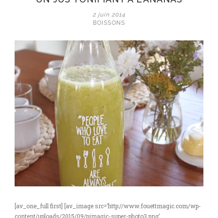
2 juin 2014
BOISSONS
[av_one_full first] [av_image src=’http://www.fouettmagic.com/wp-
content/uploads/2015/09/pimagic-super-photo3.png’