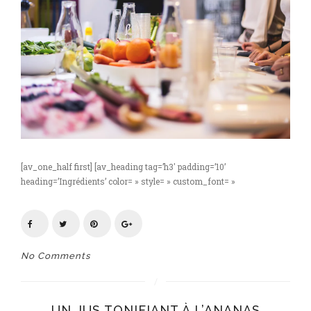
[av_one_half first] [av_heading tag=’h3′ padding=’10’
heading=’Ingrédients’ color= » style= » custom_font= »
No Comments
UN JUS TONIFIANT À L’ANANAS