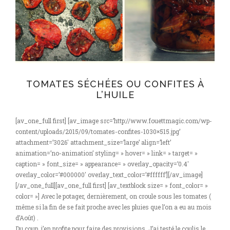
TOMATES SÉCHÉES OU CONFITES À
L’HUILE
[av_one_full first] [av_image src=’http://www.fouettmagic.com/wp-
content/uploads/2015/09/tomates-confites-1030×515.jpg’
attachment=’3026′ attachment_size=’large’ align=’left’
animation=’no-animation’ styling= » hover= » link= » target= »
caption= » font_size= » appearance= » overlay_opacity=’0.4′
overlay_color=’#000000′ overlay_text_color=’#ffffff’][/av_image]
[/av_one_full][av_one_full first] [av_textblock size= » font_color= »
color= »] Avec le potager, dernièrement, on croule sous les tomates (
même si la fin de se fait proche avec les pluies que l’on a eu au mois
d’Août) .
Du coup, j’en profite pour faire des provisions. J’ai testé le coulis le