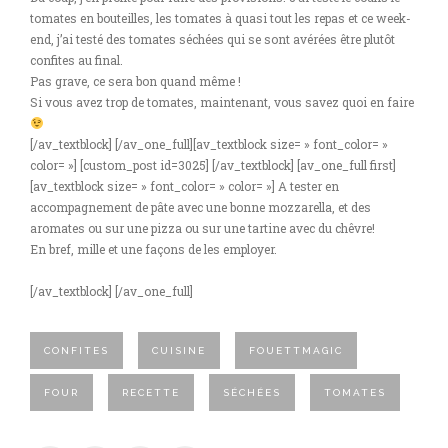
tomates en bouteilles, les tomates à quasi tout les repas et ce week-
end, j’ai testé des tomates séchées qui se sont avérées être plutôt
confites au final.
Pas grave, ce sera bon quand même !
Si vous avez trop de tomates, maintenant, vous savez quoi en faire
[/av_textblock] [/av_one_full][av_textblock size= » font_color= »
color= »] [custom_post id=3025] [/av_textblock] [av_one_full first]
[av_textblock size= » font_color= » color= »] A tester en
accompagnement de pâte avec une bonne mozzarella, et des
aromates ou sur une pizza ou sur une tartine avec du chêvre!
En bref, mille et une façons de les employer.
[/av_textblock] [/av_one_full]
CONFITES
CUISINE
FOUETTMAGIC
FOUR
RECETTE
SÉCHÉES
TOMATES