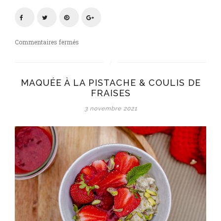
sur
Commentaires fermés
Maquée
à
la
MAQUÉE À LA PISTACHE & COULIS DE
pistache
FRAISES
&
coulis
3 novembre 2021
de
fraises