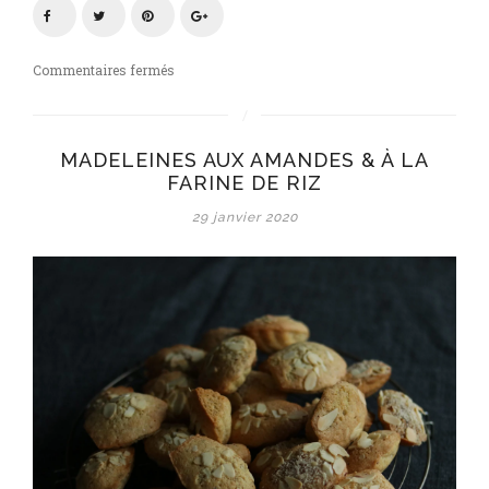
sur
Commentaires fermés
Madeleines
aux
amandes
MADELEINES AUX AMANDES & À LA
&
FARINE DE RIZ
à
la
29 janvier 2020
farine
de
riz