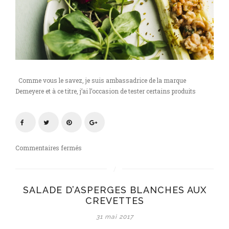
Comme vous le savez, je suis ambassadrice de la marque
Demeyere et à ce titre, j’ai l’occasion de tester certains produits
sur
Commentaires fermés
Salade
d’asperges
blanches,
SALADE D’ASPERGES BLANCHES AUX
crevettes
CREVETTES
au
teppanyaki
31 mai 2017