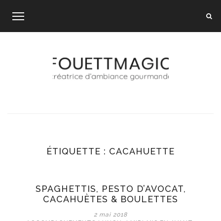
Skip
to
content
ÉTIQUETTE :
CACAHUETTE
SPAGHETTIS, PESTO D’AVOCAT,
CACAHUÈTES & BOULETTES
2 mai 2018