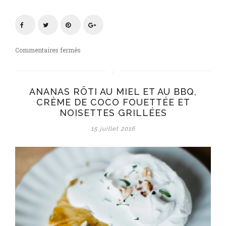
sur
Commentaires fermés
BBQ
summer
party
ANANAS RÔTI AU MIEL ET AU BBQ,
#3
CRÈME DE COCO FOUETTÉE ET
:
NOISETTES GRILLÉES
Ananas
rôti
15 juillet 2016
au
miel,
crème
de
coco
fouettée
et
noisettes
grillées