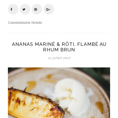
sur
Commentaires fermés
Plancha
summer
party
ANANAS MARINÉ & RÔTI, FLAMBÉ AU
avec
RHUM BRUN
Forge
Adour
11 juillet 2017
:
Ananas
mariné
&
rôti,
flambé
au
rhum
brun