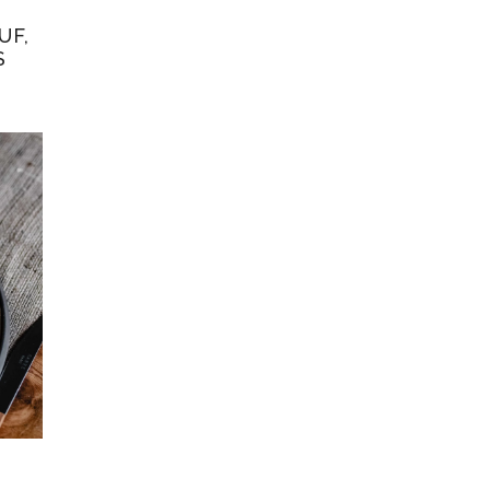
UF,
S