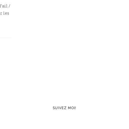
’ail /
r les
SUIVEZ MOI!