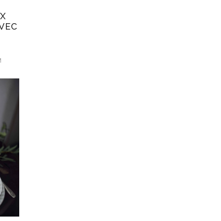
X
AVEC
M