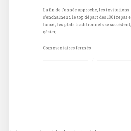
La fin de l’année approche, les invitations
s’enchainent, le top départ des 1001 repas e
lancé ; les plats traditionnels se succèdent
gésier,
sur
Commentaires fermés
Un
pré-
Noël
en
amoureux
autour
d’une
jolie
table
avec
Bru.