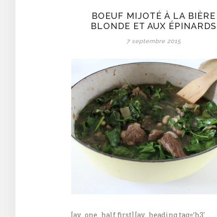
BOEUF MIJOTÉ À LA BIÈRE
BLONDE ET AUX ÉPINARDS
7 septembre 2015
[av_one_half first] [av_heading tag=’h3′