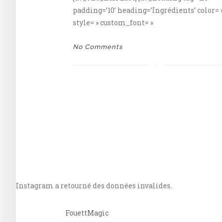
padding=’10’ heading=’Ingrédients’ color= 
style= » custom_font= »
No Comments
Instagram a retourné des données invalides.
FouettMagic